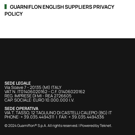
GUARNIFLON ENGLISH SUPPLIERS PRIVACY
POLICY
SEDE LEGALE
Via Soave 7 - 20135 (MI) ITALY
VAT N. IT01406020162 - C.F. 01406020162
REG. IMPRESE DI MI - REA 2726605
CAP. SOCIALE: EURO 10.000.000 I.V.
SEDE OPERATIVA
VIA T. TASSO, 12 TAGLIUNO DI CASTELLI CALEPIO (BG) IT
PHONE: + 39.035.4494311 | FAX: + 39.035.4494336
© 2024 Guarniflon® S.p.A. All rights reserved. | Powered by
Teknet
.