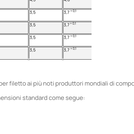
+ 0,1
3,5
3,7
+ 0,1
3,5
3,7
+ 0,1
3,5
3,7
+ 0,1
3,5
3,7
per filetto ai più noti produttori mondiali di comp
imensioni standard come segue: