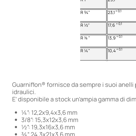
+ 0,1
R ¾"
23,1
+ 0,1
R ½"
17,6
+ 0,1
R ⅜ "
13,9
+ 0,1
R ¼"
10,4
Guarniflon® fornisce da sempre i suoi anelli 
idraulici.
E’ disponibile a stock un’ampia gamma di d
¼”: 12,2x9,4x3,6 mm
3/8”: 15,3x12x3,6 mm
½”: 19,3x16x3,6 mm
¾” 24,3x21x3,6 mm