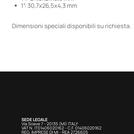
1”: 30,7x26,5x4,3 mm
Dimensioni speciali disponibili su richiesta.
SEDE LEGALE
Via Soave 7 - 20135 (MI) ITALY
VAT N. IT01406020162 - C.F. 01406020162
REG. IMPRESE DI MI - REA 2726605