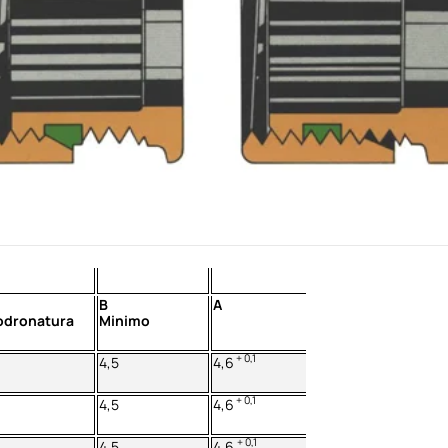
B
A
godronatura
Minimo
+ 0,1
4,5
4,6
+ 0,1
4,5
4,6
+ 0,1
4,5
4,6