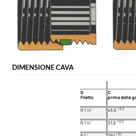
DIMENSIONE CAVA
D
C
Filetto
prima della 
+ 0,2
R 1 ½"
43,6
+ 0,2
R 1 ¼"
37,6
+ 0,1
R 1 "
29,1