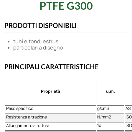
PTFE G300
PRODOTTI DISPONIBILI
tubi e tondi estrusi
particolari a disegno
PRINCIPALI CARATTERISTICHE
Proprietà
u.m.
Peso specifico
g/cm3
AS
Resistenza a trazione
N/mm2
ISO
Allungamento a rottura
%
ISO