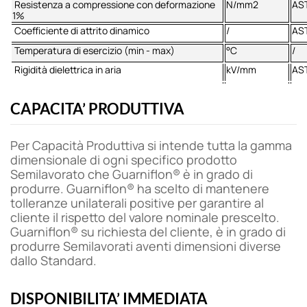
Resistenza a compressione con deformazione
N/mm2
AS
1%
Coefficiente di attrito dinamico
/
AS
Temperatura di esercizio (min - max)
°C
/
Rigidità dielettrica in aria
kV/mm
AS
CAPACITA’ PRODUTTIVA
Per Capacità Produttiva si intende tutta la gamma
dimensionale di ogni specifico prodotto
Semilavorato che Guarniflon® è in grado di
produrre. Guarniflon® ha scelto di mantenere
tolleranze unilaterali positive per garantire al
cliente il rispetto del valore nominale prescelto.
Guarniflon® su richiesta del cliente, è in grado di
produrre Semilavorati aventi dimensioni diverse
dallo Standard.
DISPONIBILITA’ IMMEDIATA