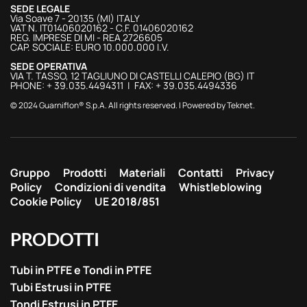
SEDE LEGALE
Via Soave 7 - 20135 (MI) ITALY
VAT N. IT01406020162 - C.F. 01406020162
REG. IMPRESE DI MI - REA 2726605
CAP. SOCIALE: EURO 10.000.000 I.V.
SEDE OPERATIVA
VIA T. TASSO, 12 TAGLIUNO DI CASTELLI CALEPIO (BG) IT
PHONE: + 39.035.4494311 | FAX: + 39.035.4494336
© 2024 Guarniflon® S.p.A. All rights reserved. | Powered by
Teknet
.
Gruppo
Prodotti
Materiali
Contatti
Privacy
Policy
Condizioni di vendita
Whistleblowing
Cookie Policy
UE 2018/851
PRODOTTI
Tubi in PTFE e Tondi in PTFE
Tubi Estrusi in PTFE
Tondi Estrusi in PTFE